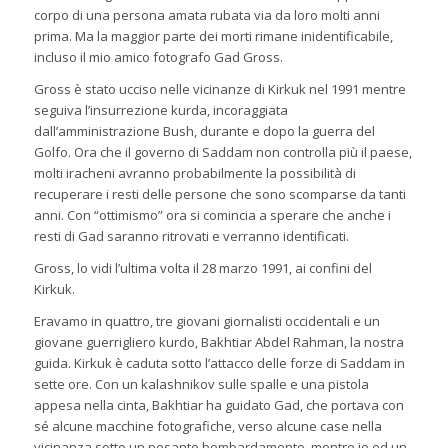
corpo di una persona amata rubata via da loro molti anni
prima. Ma la maggior parte dei morti rimane inidentificabile,
incluso il mio amico fotografo Gad Gross.
Gross è stato ucciso nelle vicinanze di Kirkuk nel 1991 mentre
seguiva l’insurrezione kurda, incoraggiata
dall’amministrazione Bush, durante e dopo la guerra del
Golfo. Ora che il governo di Saddam non controlla più il paese,
molti iracheni avranno probabilmente la possibilità di
recuperare i resti delle persone che sono scomparse da tanti
anni. Con “ottimismo” ora si comincia a sperare che anche i
resti di Gad saranno ritrovati e verranno identificati.
Gross, lo vidi l’ultima volta il 28 marzo 1991, ai confini del
Kirkuk.
Eravamo in quattro, tre giovani giornalisti occidentali e un
giovane guerrigliero kurdo, Bakhtiar Abdel Rahman, la nostra
guida. Kirkuk è caduta sotto l’attacco delle forze di Saddam in
sette ore. Con un kalashnikov sulle spalle e una pistola
appesa nella cinta, Bakhtiar ha guidato Gad, che portava con
sé alcune macchine fotografiche, verso alcune case nella
vicinanza sotto un pesante bombardamento, mentre io ed un