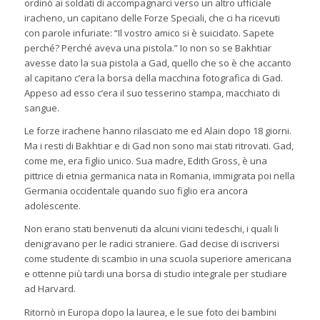
ordinò ai soldati di accompagnarci verso un altro ufficiale
iracheno, un capitano delle Forze Speciali, che ci ha ricevuti
con parole infuriate: “Il vostro amico si è suicidato. Sapete
perché? Perché aveva una pistola.” Io non so se Bakhtiar
avesse dato la sua pistola a Gad, quello che so è che accanto
al capitano c’era la borsa della macchina fotografica di Gad.
Appeso ad esso c’era il suo tesserino stampa, macchiato di
sangue.
Le forze irachene hanno rilasciato me ed Alain dopo 18 giorni.
Ma i resti di Bakhtiar e di Gad non sono mai stati ritrovati. Gad,
come me, era figlio unico. Sua madre, Edith Gross, è una
pittrice di etnia germanica nata in Romania, immigrata poi nella
Germania occidentale quando suo figlio era ancora
adolescente.
Non erano stati benvenuti da alcuni vicini tedeschi, i quali li
denigravano per le radici straniere. Gad decise di iscriversi
come studente di scambio in una scuola superiore americana
e ottenne più tardi una borsa di studio integrale per studiare
ad Harvard.
Ritornò in Europa dopo la laurea, e le sue foto dei bambini