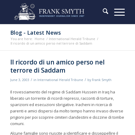
Blog - Latest News
You are here:
Home
/
International Herald Tribune
/
Il ricordo di un amico perso nel terrore di Saddam
Il ricordo di un amico perso nel
terrore di Saddam
/
/
June 3, 2003
in
International Herald Tribune
by
Frank Smyth
Il rovesciamento del regime di Saddam Hussein in Iraq ha
liberato un torrente di ricordi repressi, racconti di torture,
sparizioni ed esecuzioni sbrigative. Iracheni in ricerca di
parenti e amici dispersi da molto tempo hanno invaso diverse
prigioni per poi scoprire cimiteri clandestini e dozzine di tombe
comuni.
Alcune famiglie sono riuscite a identificare e disseppellire il