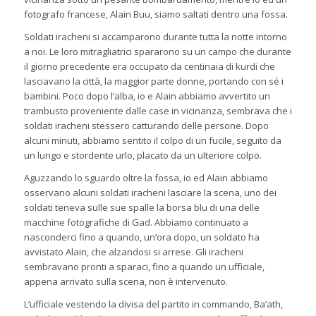
fotografo francese, Alain Buu, siamo saltati dentro una fossa.
Soldati iracheni si accamparono durante tutta la notte intorno
a noi. Le loro mitragliatrici spararono su un campo che durante
il giorno precedente era occupato da centinaia di kurdi che
lasciavano la città, la maggior parte donne, portando con sé i
bambini. Poco dopo l’alba, io e Alain abbiamo avvertito un
trambusto proveniente dalle case in vicinanza, sembrava che i
soldati iracheni stessero catturando delle persone. Dopo
alcuni minuti, abbiamo sentito il colpo di un fucile, seguito da
un lungo e stordente urlo, placato da un ulteriore colpo.
Aguzzando lo sguardo oltre la fossa, io ed Alain abbiamo
osservano alcuni soldati iracheni lasciare la scena, uno dei
soldati teneva sulle sue spalle la borsa blu di una delle
macchine fotografiche di Gad. Abbiamo continuato a
nasconderci fino a quando, un’ora dopo, un soldato ha
avvistato Alain, che alzandosi si arrese. Gli iracheni
sembravano pronti a sparaci, fino a quando un ufficiale,
appena arrivato sulla scena, non è intervenuto.
L’ufficiale vestendo la divisa del partito in commando, Ba’ath,