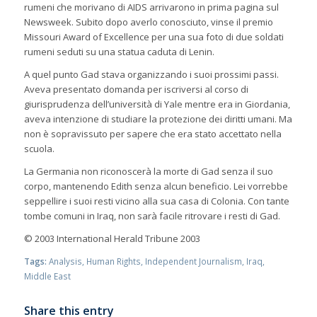
rumeni che morivano di AIDS arrivarono in prima pagina sul
Newsweek. Subito dopo averlo conosciuto, vinse il premio
Missouri Award of Excellence per una sua foto di due soldati
rumeni seduti su una statua caduta di Lenin.
A quel punto Gad stava organizzando i suoi prossimi passi.
Aveva presentato domanda per iscriversi al corso di
giurisprudenza dell’università di Yale mentre era in Giordania,
aveva intenzione di studiare la protezione dei diritti umani. Ma
non è sopravissuto per sapere che era stato accettato nella
scuola.
La Germania non riconoscerà la morte di Gad senza il suo
corpo, mantenendo Edith senza alcun beneficio. Lei vorrebbe
seppellire i suoi resti vicino alla sua casa di Colonia. Con tante
tombe comuni in Iraq, non sarà facile ritrovare i resti di Gad.
© 2003 International Herald Tribune 2003
Tags:
Analysis
,
Human Rights
,
Independent Journalism
,
Iraq
,
Middle East
Share this entry